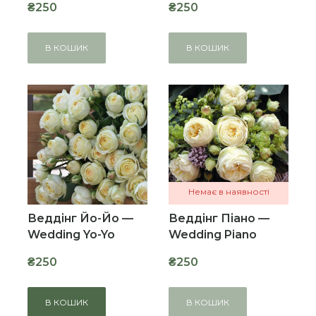
₴250
₴250
В КОШИК
В КОШИК
Немає в наявності
Веддінг Йо-Йо —
Веддінг Піано —
Wedding Yo-Yo
Wedding Piano
₴250
₴250
В КОШИК
В КОШИК