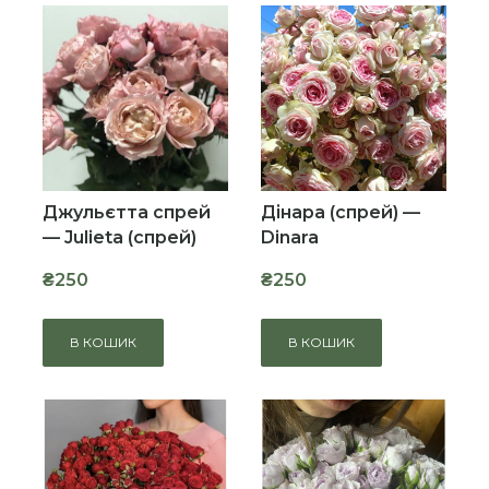
Джульєтта спрей
Дінара (спрей) —
— Julieta (спрей)
Dinara
₴250
₴250
В КОШИК
В КОШИК