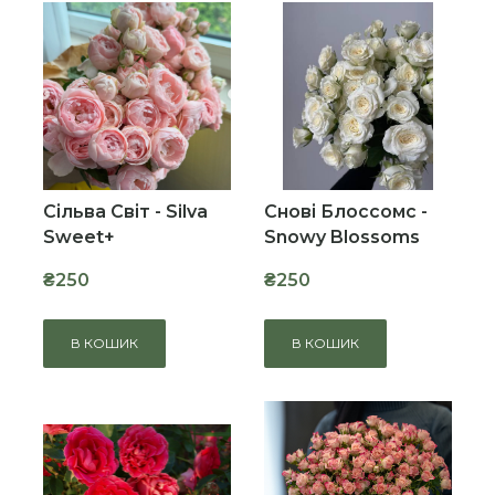
Сільва Світ - Silva
Снові Блоссомс -
Sweet+
Snowy Blossoms
₴250
₴250
В КОШИК
В КОШИК