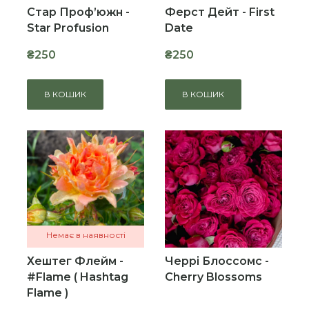
Стар Проф’южн -
Ферст Дейт - First
Star Profusion
Date
₴250
₴250
В КОШИК
В КОШИК
Немає в наявності
Хештег Флейм -
Черрі Блоссомс -
#Flame ( Hashtag
Cherry Blossoms
Flame )