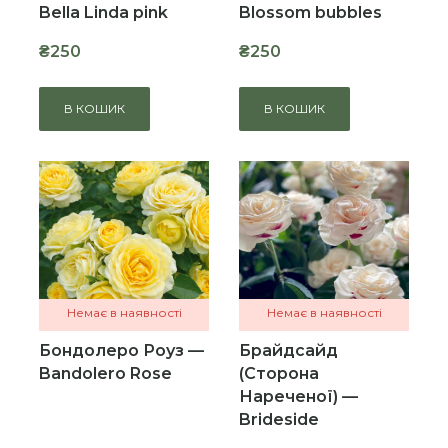
Bella Linda pink
Blossom bubbles
₴250
₴250
В КОШИК
В КОШИК
Немає в наявності
Немає в наявності
Бондолеро Роуз —
Брайдсайд
Bandolero Rose
(Сторона
Нареченої) —
Brideside