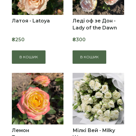
Латоя - Latoya
Леді оф зе Дон -
Lady of the Dawn
₴250
₴300
В КОШИК
В КОШИК
Лемон
Мілкі Вей - Milky