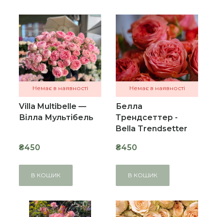
Немає в наявності
Немає в наявності
Villa Multibelle —
Белла
Вілла Мультібель
Трендсеттер -
Bella Trendsetter
₴450
₴450
В КОШИК
В КОШИК