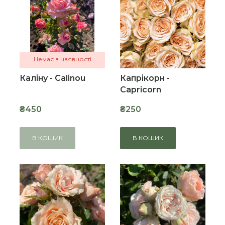
Немає в наявності
Каліну - Calinou
Капрікорн -
Capricorn
₴450
₴250
В КОШИК
В КОШИК