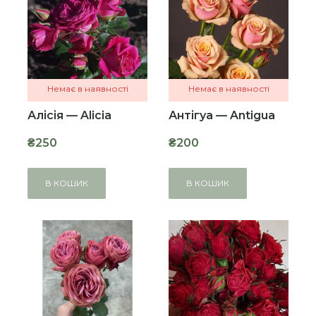
Немає в наявності
Немає в наявності
Алісія — Alicia
Антігуа — Antigua
₴250
₴200
В КОШИК
В КОШИК