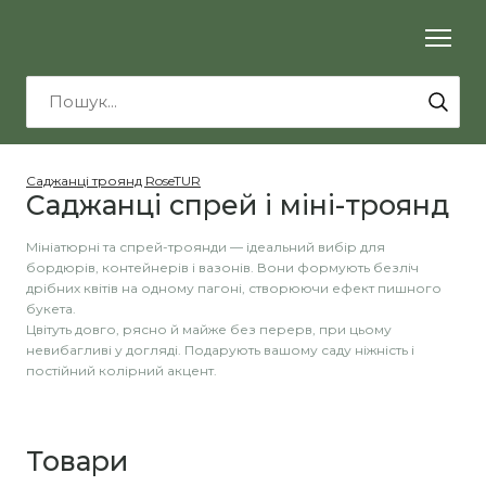
Саджанці троянд RoseTUR
Саджанці спрей і міні-троянд
Мініатюрні та спрей-троянди — ідеальний вибір для 
бордюрів, контейнерів і вазонів. Вони формують безліч 
дрібних квітів на одному пагоні, створюючи ефект пишного 
букета.

Цвітуть довго, рясно й майже без перерв, при цьому 
невибагливі у догляді. Подарують вашому саду ніжність і 
постійний колірний акцент.
Товари