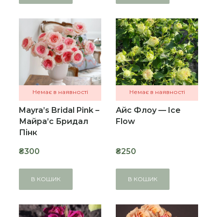
Немає в наявності
Немає в наявності
Mayra’s Bridal Pink –
Айс Флоу — Ice
Майра’с Бридал
Flow
Пінк
₴300
₴250
В КОШИК
В КОШИК