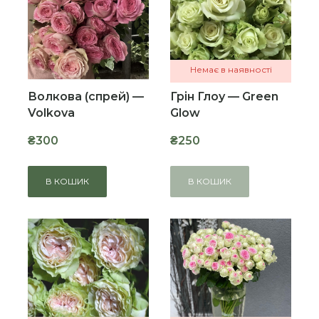
Немає в наявності
Волкова (спрей) —
Грін Глоу — Green
Volkova
Glow
₴300
₴250
В КОШИК
В КОШИК