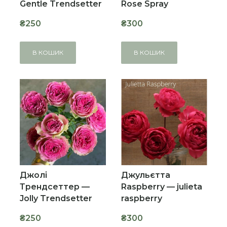
Gentle Trendsetter
Rose Spray
₴250
₴300
В КОШИК
В КОШИК
Джолі
Джульєтта
Трендсеттер —
Raspberry — julieta
Jolly Trendsetter
raspberry
₴250
₴300