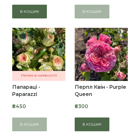
В КОШИК
В КОШИК
Немає в наявності
Папараці -
Перпл Квін - Purple
Paparazzi
Queen
₴450
₴300
В КОШИК
В КОШИК