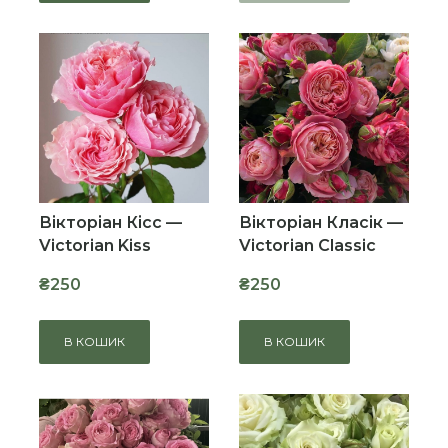
Вікторіан Кісс —
Вікторіан Класік —
Victorian Kiss
Victorian Classic
₴250
₴250
В КОШИК
В КОШИК