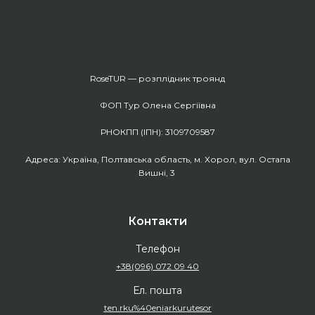
RoseTUR — розплідник троянд
ФОП Тур Олена Сергіївна
РНОКПП (ІПН): 3109709587
Адреса: Україна, Полтавська область, м. Хорол, вул. Остапа
Вишні, 3
Контакти
Телефон
+38(096) 072 09 40
Ел. пошта
ten.rku%40eniarkurutesor