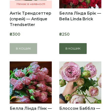
Немає в наявності
Антік Трендсеттер
Белла Лінда Брік —
(спрей) — Antique
Bella Linda Brick
Trendsetter
₴300
₴250
В КОШИК
В КОШИК
Белла Лінда Пінк —
Блоссом Бабблз —