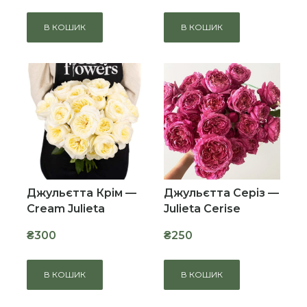
В КОШИК
В КОШИК
Джульєтта Крім —
Джульєтта Серіз —
Cream Julieta
Julieta Cerise
₴300
₴250
В КОШИК
В КОШИК