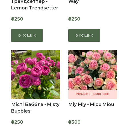
Трендсеттер -
Way
Lemon Trendsetter
₴250
₴250
В КОШИК
В КОШИК
Немає в наявності
Місті Бабблз - Misty
Міу Міу - Miou Miou
Bubbles
₴250
₴300