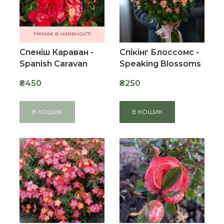
Немає в наявності
Спеніш Караван -
Спікінг Блоссомс -
Spanish Caravan
Speaking Blossoms
₴450
₴250
В КОШИК
В КОШИК