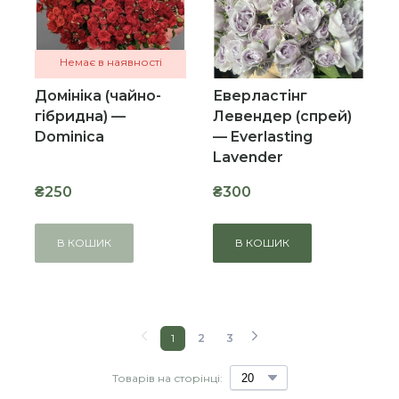
Немає в наявності
Домініка (чайно-
Еверластінг
гібридна) —
Левендер (спрей)
Dominica
— Everlasting
Lavender
₴250
₴300
В КОШИК
В КОШИК
1
2
3
Товарів на сторінці: