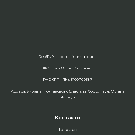
RoseTUR — розплідник троянд
ФОП Тур Олена Сергіївна
РНОКПП (ІПН): 3109709587
Адреса: Україна, Полтавська область, м. Хорол, вул. Остапа
Вишні, 3
Контакти
Телефон