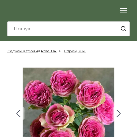
Саджанці троянд RoseTUR
Спрей, міні