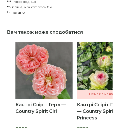
***- посередньо
**- гірше, ніж хотілось би
* - погано
Вам також може сподобатися
Немає в наявності
Кантрі Спіріт Герл —
Кантрі Спіріт Прінце
Country Spirit Girl
— Country Spirit
Princess