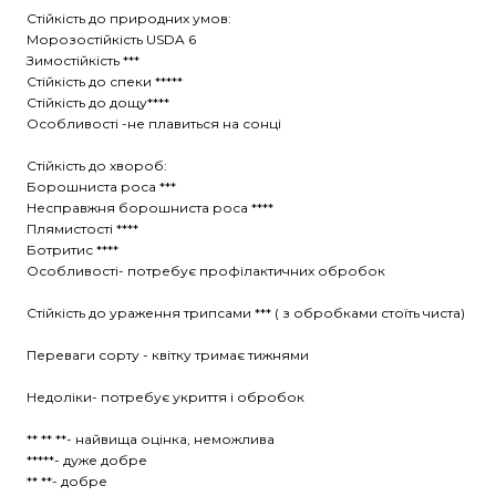
Стійкість до природних умов:
Морозостійкість USDA 6
Зимостійкість ***
Стійкість до спеки *****
Стійкість до дощу****
Особливості -не плавиться на сонці
Стійкість до хвороб:
Борошниста роса ***
Несправжня борошниста роса ****
Плямистості ****
Ботритис ****
Особливості- потребує профілактичних обробок
Стійкість до ураження трипсами *** ( з обробками стоїть чиста)
Переваги сорту - квітку тримає тижнями
Недоліки- потребує укриття і обробок
** ** **- найвища оцінка, неможлива
*****- дуже добре
** **- добре