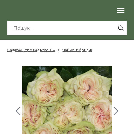
Саджанці троянд RoseTUR
Чайно-гібридні