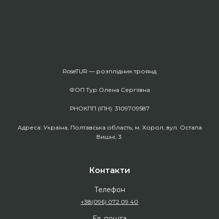
RoseTUR — розплідник троянд
ФОП Тур Олена Сергіївна
РНОКПП (ІПН): 3109709587
Адреса: Україна, Полтавська область, м. Хорол, вул. Остапа
Вишні, 3
Контакти
Телефон
+38(096) 072 09 40
Ел. пошта