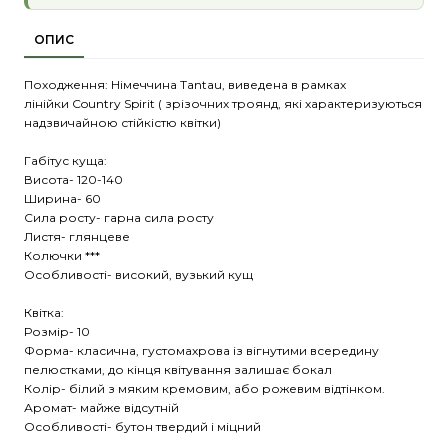
ОПИС
Походження: Німеччина Tantau, виведена в рамках
лінійки Country Spirit ( зрізочних троянд, які характеризуються
надзвичайною стійкістю квітки)
Габітус куща:
Висота- 120-140
Ширина- 60
Сила росту- гарна сила росту
Листя- глянцеве
Колючки ***
Особливості- високий, вузький кущ
Квітка:
Розмір- 10
Форма- класична, густомахрова із вігнутими всередину
пелюстками, до кінця квітування залишає бокал
Колір- білий з мяким кремовим, або рожевим відтінком.
Аромат- майже відсутній
Особливості- бутон твердий і міцний