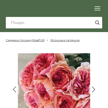
Саджанці троянд RoseTUR
Японська селекція