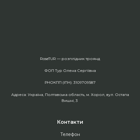
RoseTUR — розплідник троянд
ФОП Тур Олена Сергіївна
РНОКПП (ІПН): 3109709587
Адреса: Україна, Полтавська область, м. Хорол, вул. Остапа
Вишні, 3
Контакти
Телефон