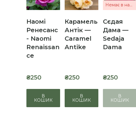
Немає в наявності
Наомі
Карамель
Сєдая
Ренесанс
Антік —
Дама —
- Naomi
Caramel
Sedaja
Renaissan
Antike
Dama
ce
₴250
₴250
₴250
В
В
В
КОШИК
КОШИК
КОШИК