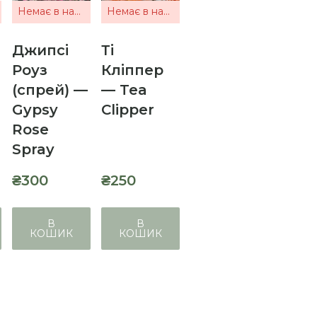
Немає в наявності
Немає в наявності
Джипсі
Ті
Роуз
Кліппер
(спрей) —
— Tea
Gypsy
Clipper
Rose
Spray
₴300
₴250
В
В
КОШИК
КОШИК