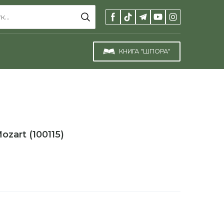
КНИГА "ШПОРА"
ozart
(100115)