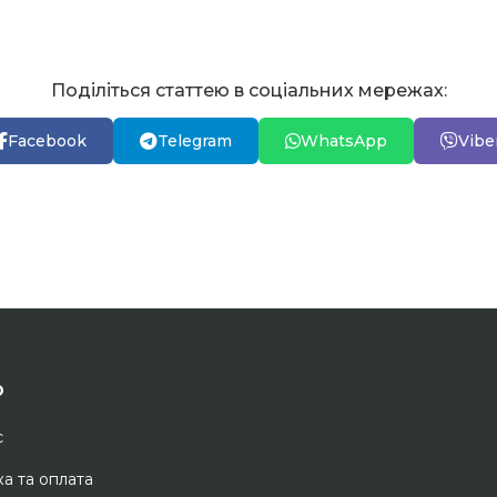
Поділіться статтею в соціальних мережах:
Facebook
Telegram
WhatsApp
Vibe
ю
с
а та оплата