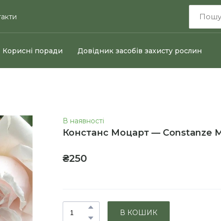
такти
Корисні поради
Довідник засобів захисту рослин
В наявності
Констанс Моцарт — Constanze M
₴250
В КОШИК