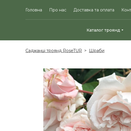
Головна
Про нас
Доставка та оплата
Кон
Каталог троянд
Саджанці троянд RoseTUR
Шраби