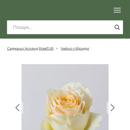
Саджанці троянд RoseTUR
Чайно-гібридні