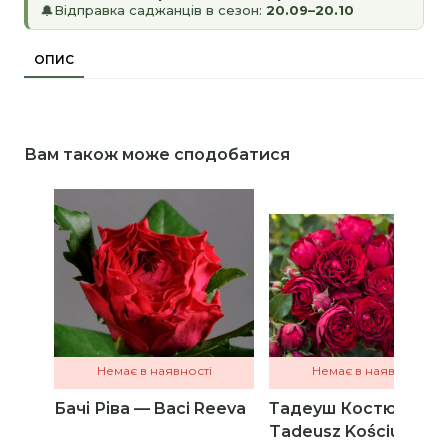
Відправка саджанців в сезон:
20.09–20.10
🔔
ОПИС
Вам також може сподобатися
Немає в наявності
Немає в наявності
Бачі Ріва — Baci Reeva
Тадеуш Костюшко -
Tadeusz Kościuszko