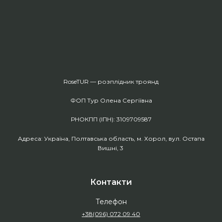
RoseTUR — розплідник троянд
ФОП Тур Олена Сергіївна
РНОКПП (ІПН): 3109709587
Адреса: Україна, Полтавська область, м. Хорол, вул. Остапа
Вишні, 3
Контакти
Телефон
+38(096) 072 09 40