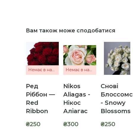
Вам також може сподобатися
Немає в наявності
Немає в наявності
Ред
Nikos
Снові
Ріббон —
Aliagas -
Блоссомс
Red
Нікос
- Snowy
Ribbon
Аліагас
Blossoms
₴250
₴300
₴250