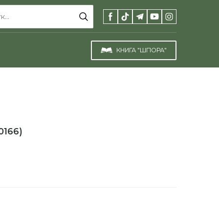
КНИГА "ШПОРА"
0166)