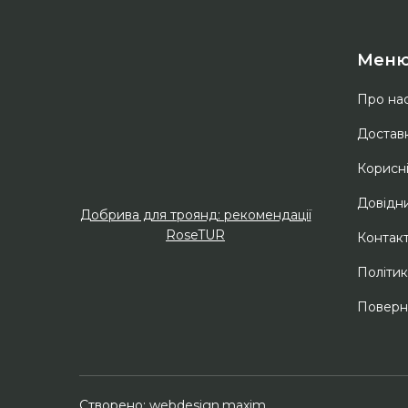
Мен
Про на
Доставк
Корисн
Довідни
Добрива для троянд: рекомендації
RoseTUR
Контак
Політик
Поверне
Створено:
webdesign.maxim