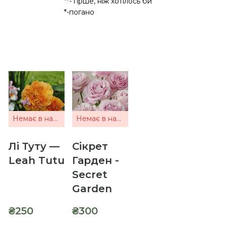
**- гірше, ніж хотілось би
*-погано
Немає в наявності
Немає в наявності
Лі Туту —
Сікрет
Leah Tutu
Гарден -
Secret
Garden
₴250
₴300