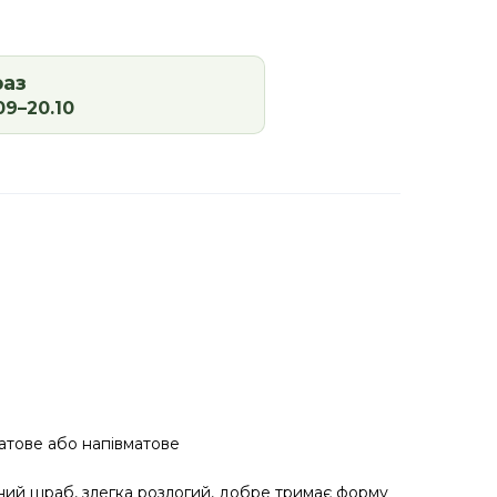
раз
09–20.10
матове або напівматове
ний шраб, злегка розлогий, добре тримає форму