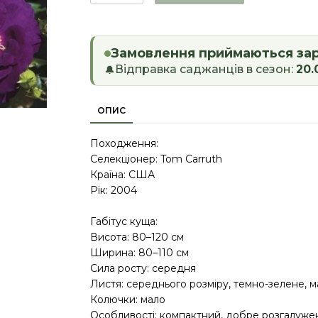
Замовлення приймаються за
Відправка саджанців в сезон:
20.
🔔
ОПИС
Походження:
Селекціонер: Tom Carruth
Країна: США
Рік: 2004
Габітус куща:
Висота: 80–120 см
Ширина: 80–110 см
Сила росту: середня
Листя: середнього розміру, темно-зелене, 
Колючки: мало
Особливості: компактний, добре розгалуже