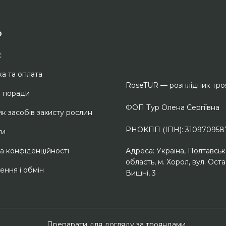
ю
с
а та оплата
RoseTUR — розплідник тр
і поради
ФОП Тур Олена Сергіївна
к засобів захисту рослин
РНОКПП (ІПН): 310970958
ти
Адреса: Україна, Полтавськ
а конфіденційності
область, м. Хорол, вул. Ост
ння і обмін
Вишні, 3
П
репарати для догляду за трояндами