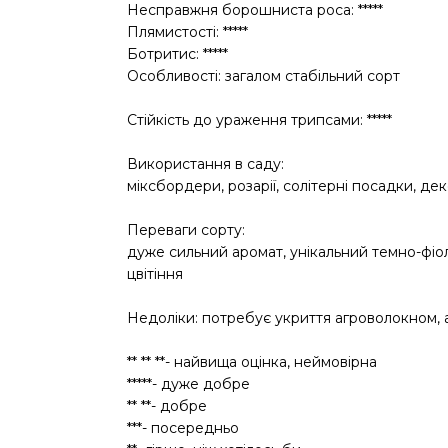
Несправжня борошниста роса: *****
Плямистості: *****
Ботритис: *****
Особливості: загалом стабільний сорт
Стійкість до ураження трипсами: *****
Використання в саду:
міксбордери, розарії, солітерні посадки, дек
Переваги сорту:
дуже сильний аромат, унікальний темно-фіол
цвітіння
Недоліки: потребує укриття агроволокном, 
** ** **- найвища оцінка, неймовірна
*****- дуже добре
** **- добре
***- посередньо