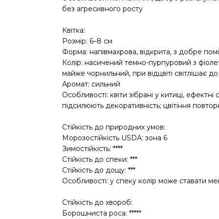
без агресивного росту
Квітка:
Розмір: 6–8 см
Форма: напівмахрова, відкрита, з добре по
Колір: насичений темно-пурпуровий з фіоле
майже чорнильний, при відцвіті світлішає д
Аромат: сильний
Особливості: квіти зібрані у китиці, ефектні 
підсилюють декоративність; цвітіння повтор
Стійкість до природних умов:
Морозостійкість USDA: зона 6
Зимостійкість: ****
Стійкість до спеки: ***
Стійкість до дощу: ***
Особливості: у спеку колір може ставати м
Стійкість до хвороб:
Борошниста роса: *****