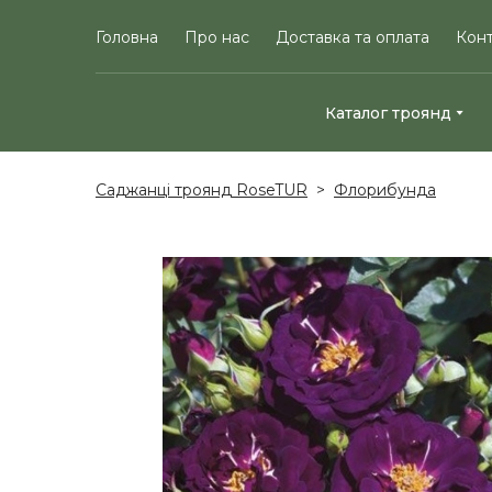
Головна
Про нас
Доставка та оплата
Кон
Каталог троянд
Саджанці троянд RoseTUR
Флорибунда