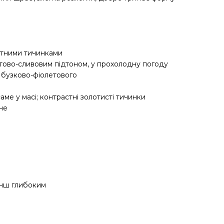
мітними тичинками
тово-сливовим підтоном, у прохолодну погоду
о бузково-фіолетового
саме у масі; контрастні золотисті тичинки
не
енш глибоким