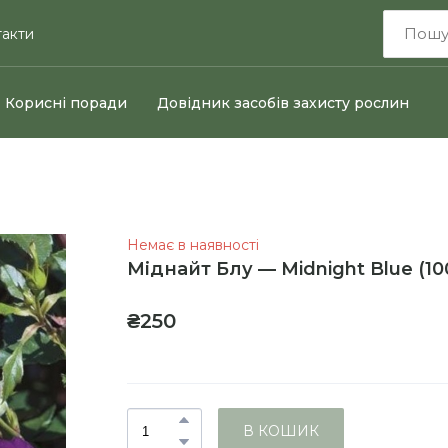
такти
Корисні поради
Довідник засобів захисту рослин
Немає в наявності
Міднайт Блу — Midnight Blue
(10
₴250
В КОШИК