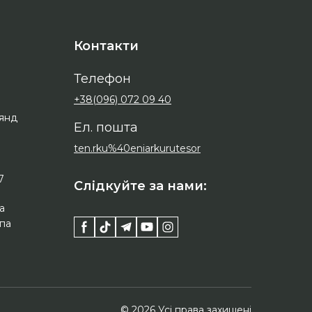
Контакти
Телефон
+38(096) 072 09 40
оянд
Ел. пошта
ten.rku%40eniarkurutesor
7
Слідкуйте за нами:
а
апа
© 2026 Усі права захищені