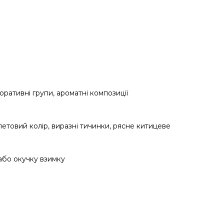
оративні групи, ароматні композиції
етовий колір, виразні тичинки, рясне китицеве
або окучку взимку