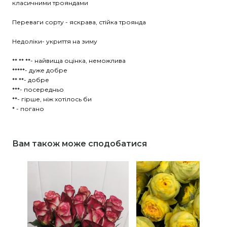
класичними трояндами
Переваги сорту - яскрава, стійка троянда
Недоліки- укриття на зиму
** ** **- найвища оцінка, неможлива
*****- дуже добре
** **- добре
***- посередньо
**- гірше, ніж хотілось би
* - погано
Вам також може сподобатися