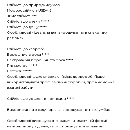
Стійкість до природних умов:
Морозостійкість USDA 6
Зимостійкість ***
Стійкість до спеки ******
Стійкість до дощу *****
Особливості - ідеальна для вирощування в спекотних
регіонах
Стійкість до хвороб:
Борошниста роса *****
Несправжня борошниста роса *****
Плямистості ****
Ботритис*****
Особливості- дуже висока стійкість до хвороб. Якщо
використовувати профілактичні обробки, про них можна
взагалі забути
Стійкість до ураження трипсами *****
Використання в саду - зрізка, вирощування на клумбах
Особливості вирощування- завдяки класичній формі і
нейтральному відтінку, гарно поєднується із іншими