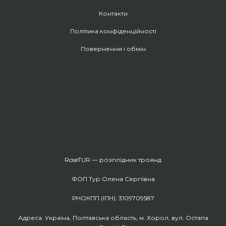
Контакти
Політика конфіденційності
Повернення і обмін
RoseTUR — розплідник троянд
ФОП Тур Олена Сергіївна
РНОКПП (ІПН): 3109709587
Адреса: Україна, Полтавська область, м. Хорол, вул. Остапа