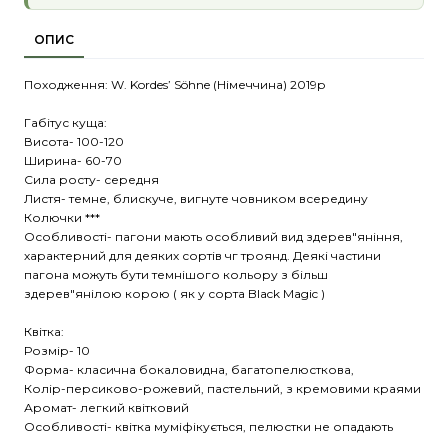
ОПИС
Походження: W. Kordes’ Söhne (Німеччина) 2019р
Габітус куща:
Висота- 100-120
Ширина- 60-70
Сила росту- середня
Листя- темне, блискуче, вигнуте човником всередину
Колючки ***
Особливості- пагони мають особливий вид здерев"яніння,
характерний для деяких сортів чг троянд. Деякі частини
пагона можуть бути темнішого кольору з більш
здерев"янілою корою ( як у сорта Black Magic )
Квітка:
Розмір- 10
Форма- класична бокаловидна, багатопелюсткова,
Колір-персиково-рожевий, пастельний, з кремовими краями
Аромат- легкий квітковий
Особливості- квітка муміфікується, пелюстки не опадають