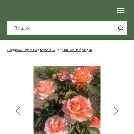
Саджанці троянд RoseTUR
Чайно-гібридні