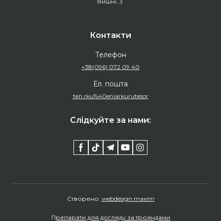
Вишні, 3
Контакти
Телефон
+38(096) 072 09 40
Ел. пошта
ten.rku%40eniarkurutesor
Слідкуйте за нами:
Створено:
webdesign.maxim
П
репарати для догляду за трояндами