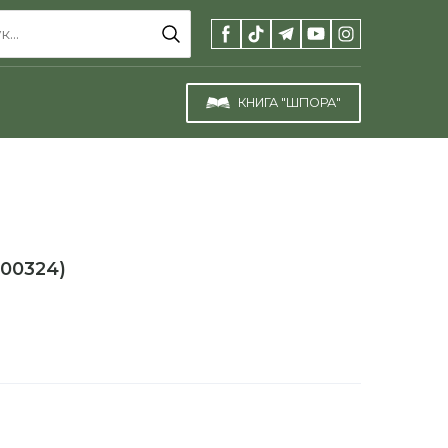
КНИГА "ШПОРА"
100324)