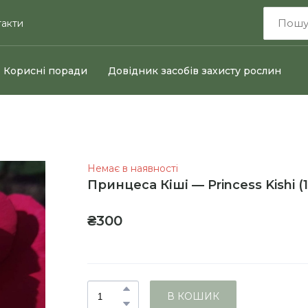
такти
Корисні поради
Довідник засобів захисту рослин
Немає в наявності
Принцеса Кіші — Princess Kishi
(
₴300
В КОШИК