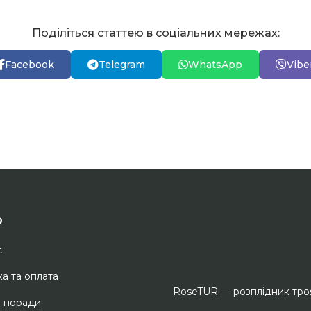
Поділіться статтею в соціальних мережах:
Facebook
Telegram
WhatsApp
Vibe
ю
с
а та оплата
RoseTUR — розплідник тр
і поради