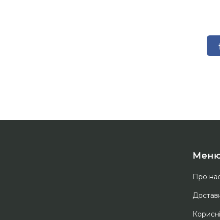
Мен
Про на
Доставк
Корисн