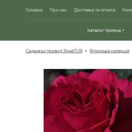
Головна
Про нас
Доставка та оплата
Кон
Каталог троянд
Саджанці троянд RoseTUR
Японська селекція